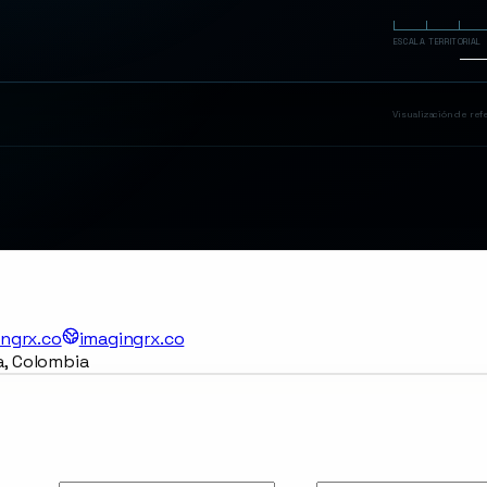
ESCALA TERRITORIAL
Visualización de re
ngrx.co
imagingrx.co
da, Colombia