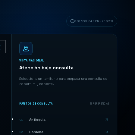
GEO /
COL 04.81°N · 75.69°W
VISTA NACIONAL
Atención bajo consulta
Selecciona un territorio para preparar una consulta de
cobertura y soporte.
PUNTOS DE CONSULTA
11
REFERENCIAS
Antioquia
01
Córdoba
02