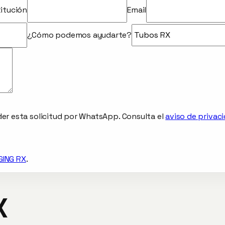
titución
Email
¿Cómo podemos ayudarte?
er esta solicitud por WhatsApp.
Consulta el
aviso de privac
GING RX
.
X