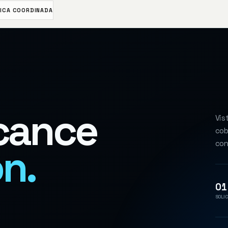
ICA COORDINADA
lcance
Vis
cob
con
ón.
01
SOLIC