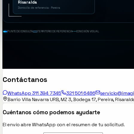
Risaralda
Domicilio de referencia · Pereira
PUNTO DE CONSULTA
TERRITORIO DE REFERENCIA
CONEXIÓN VISUAL
Contáctanos
WhatsApp 311 394 7345
321 501 6486
servicio@imagi
Barrio Villa Navarra URB, MZ 3, Bodega 17, Pereira, Risaral
Cuéntanos cómo podemos ayudarte
El envío abre WhatsApp con el resumen de tu solicitud.